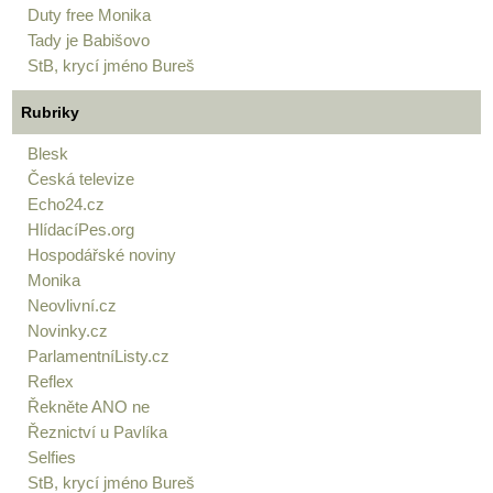
Duty free Monika
Tady je Babišovo
StB, krycí jméno Bureš
Rubriky
Blesk
Česká televize
Echo24.cz
HlídacíPes.org
Hospodářské noviny
Monika
Neovlivní.cz
Novinky.cz
ParlamentníListy.cz
Reflex
Řekněte ANO ne
Řeznictví u Pavlíka
Selfies
StB, krycí jméno Bureš