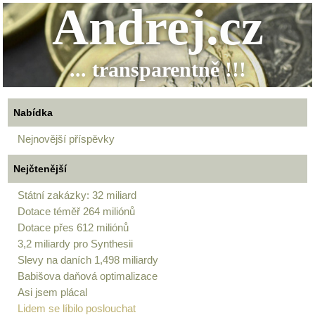
Andrej.cz
... transparentně !!!
Nabídka
Nejnovější příspěvky
Nejčtenější
Státní zakázky: 32 miliard
Dotace téměř 264 miliónů
Dotace přes 612 miliónů
3,2 miliardy pro Synthesii
Slevy na daních 1,498 miliardy
Babišova daňová optimalizace
Asi jsem plácal
Lidem se líbilo poslouchat