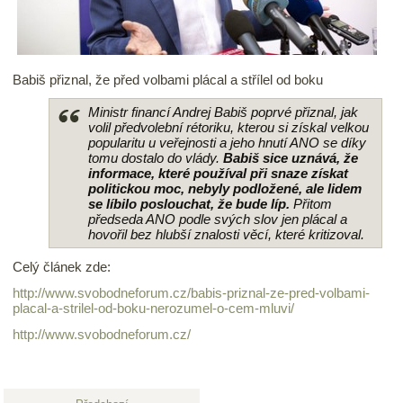
Babiš přiznal, že před volbami plácal a střílel od boku
Ministr financí Andrej Babiš poprvé přiznal, jak
volil předvolební rétoriku, kterou si získal velkou
popularitu u veřejnosti a jeho hnutí ANO se díky
tomu dostalo do vlády.
Babiš sice uznává, že
informace, které používal při snaze získat
politickou moc, nebyly podložené, ale lidem
se líbilo poslouchat, že bude líp.
Přitom
předseda ANO podle svých slov jen plácal a
hovořil bez hlubší znalosti věcí, které kritizoval.
Celý článek zde:
http://www.svobodneforum.cz/babis-priznal-ze-pred-volbami-
placal-a-strilel-od-boku-nerozumel-o-cem-mluvi/
http://www.svobodneforum.cz/