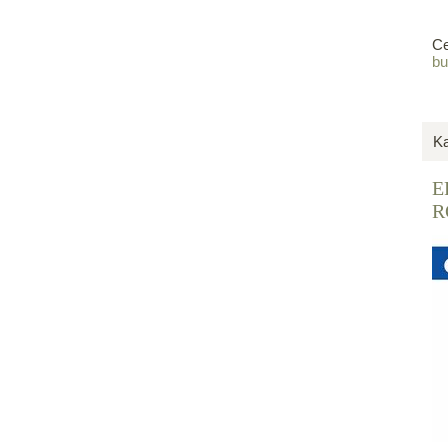
Ce
bu
Ka
E
R