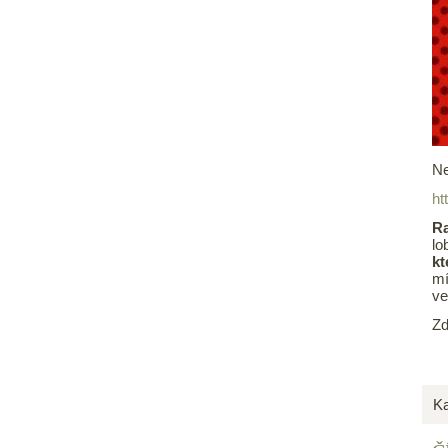
Ne
ht
Ra
lo
kt
mí
ve
Zd
Ka