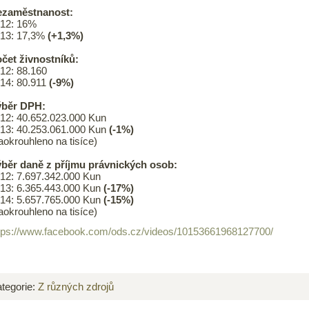
ezaměstnanost:
12: 16%
13: 17,3%
(+1,3%)
čet živnostníků:
12: 88.160
14: 80.911
(-9%)
ýběr DPH:
12: 40.652.023.000 Kun
13: 40.253.061.000 Kun
(-1%)
aokrouhleno na tisíce)
běr daně z příjmu právnických osob:
12: 7.697.342.000 Kun
13: 6.365.443.000 Kun
(-17%)
14: 5.657.765.000 Kun
(-15%)
aokrouhleno na tisíce)
tps://www.facebook.com/ods.cz/videos/10153661968127700/
tegorie:
Z různých zdrojů