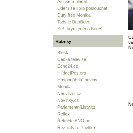
Asi jsem plácal
Lidem se líbilo poslouchat
Duty free Monika
Tady je Babišovo
StB, krycí jméno Bureš
Co
Rubriky
ve
Ne
Blesk
Česká televize
Echo24.cz
HlídacíPes.org
Hospodářské noviny
Monika
Neovlivní.cz
Novinky.cz
Ne
ParlamentníListy.cz
Reflex
Řekněte ANO ne
Řeznictví u Pavlíka