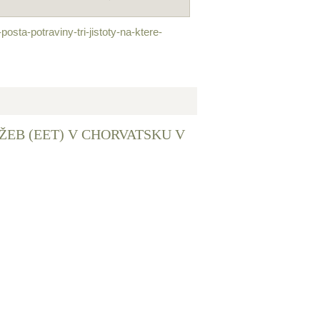
sta-potraviny-tri-jistoty-na-ktere-
EB (EET) V CHORVATSKU V