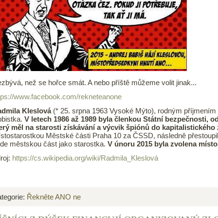
zbývá, než se hořce smát. A nebo příště můžeme volit jinak...
tps://www.facebook.com/rekneteanone
dmila Kleslová
(* 25. srpna 1963 Vysoké Mýto), rodným příjmením B
bbistka.
V letech 1986 až 1989 byla členkou Státní bezpečnosti, o
erý měl na starosti získávání a výcvik špiónů do kapitalistického 
stostarostkou Městské části Praha 10 za ČSSD, následně přestoupil
de městskou část jako starostka.
V únoru 2015 byla zvolena míst
roj:
https://cs.wikipedia.org/wiki/Radmila_Kleslová
tegorie:
Řekněte ANO ne