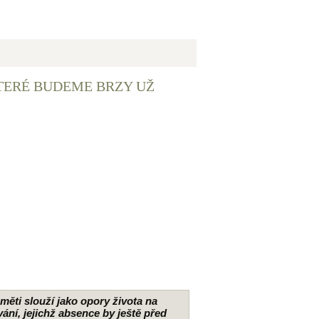
 KTERÉ BUDEME BRZY UŽ
aměti slouží jako opory života na
ání, jejichž absence by ještě před