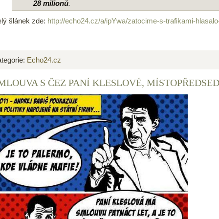
28 milionů
.
lý šlánek zde:
http://echo24.cz/a/ipYwa/zatocime-s-trafikami-hlasalo-
tegorie:
Echo24.cz
MLOUVA S ČEZ PANÍ KLESLOVÉ, MÍSTOPŘEDSE