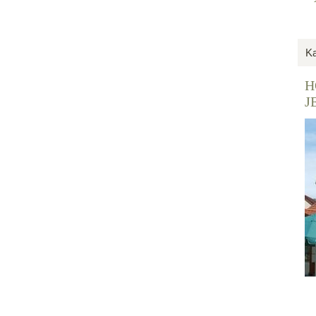
Ka
H
J