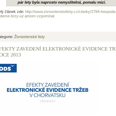
pár lety byla naprosto nemyslitelná, pomalu mizí.
lý článek zde:
http://www.zivnostenskelisty.cz/clanky/2784-hospoda-po
deme-brzy-uz-jenom-vzpominat
tegorie:
Živnostenské listy
FEKTY ZAVEDENÍ ELEKTRONICKÉ EVIDENCE TRŽ
OCE 2013