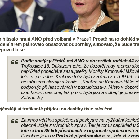
 hlásalo hnutí ANO před volbami v Praze? Prostě na to dohlédnem
dení firem plánovalo obsazovat odborníky, slibovalo, že bude tra
povedlo se.
Podle analýzy Pirátů má ANO v dozorčích radách 44 z
Trojkoalice 18. Důkazem toho, že dozorčí rady mohou sloužit
například ponechání zastupitelky Moniky Krobové-Hášové 
letošní převolbě. Krobová totiž byla zvolena za TOP 09, z 
nezařazená hlasuje s koalicí. „Koalice se Krobové-Hášové 
podporuje při hlasováních v zastupitelstvu. Místo v dozor
tisíc korun měsíčně, tak pro ni byla jasná volba,“ je přes
Zábranský.
jčastěji si trafikanté přijdou na desítky tisíc měsíčně.
Zatímco většina společností poskytne na vyžádání konkrétn
obecné údaje z výročních zpráv. Tak je tomu například
u 
kde si loni 39 lidí působících v orgánech společnosti r
Podobné je to i
v Pražské plynárenské a. s., kde si v roc