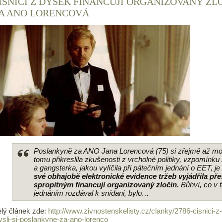
ÍŠNÍCI Z DÝŠEK FINANCUJÍ ORGANIZOVANÝ ZL
A ANO LORENCOVÁ
Poslankyně za ANO Jana Lorencová (75) si zřejmě až moc o
tomu přikreslila zkušenosti z vrcholné politiky, vzpomínk
a gangsterka, jakou vylíčila při pátečním jednání o EET, j
své obhajobě elektronické evidence tržeb vyjádřila pře
spropitným financují organizovaný zločin.
Bůhví, co v t
jednáním rozdával k snídani, bylo…
lý článek zde:
http://www.zivnostenskelisty.cz/clanky/2786-cisnici-z
sli-si-poslankyne-za-ano-lorenco