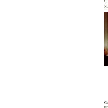
Č
Z
Ce
my