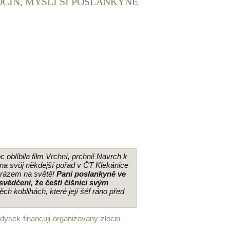
OČIN, MYSLÍ SI POSLANKYNĚ
blíbila film Vrchní, prchni! Navrch k
u na svůj někdejší pořad v ČT Klekánice
e rázem na světě!
Paní poslankyně ve
svědčení, že čeští číšnici svým
ěch koblihách, které její šéf ráno před
-dysek-financuji-organizovany-zlocin-