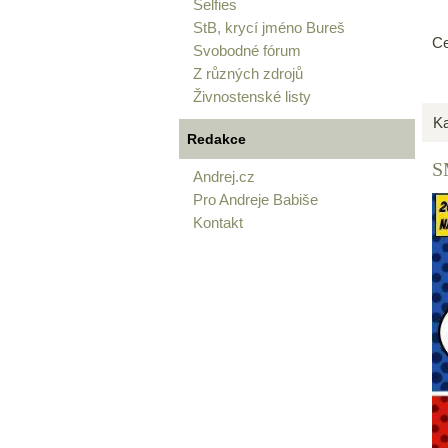
Selfies
StB, krycí jméno Bureš
Ce
Svobodné fórum
Z různých zdrojů
Živnostenské listy
Ka
Redakce
S
Andrej.cz
Pro Andreje Babiše
Kontakt