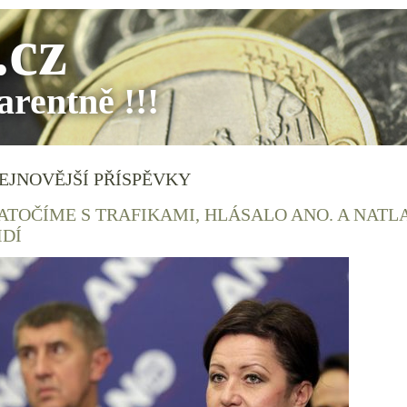
.cz
parentně !!!
EJNOVĚJŠÍ PŘÍSPĚVKY
ATOČÍME S TRAFIKAMI, HLÁSALO ANO. A NATL
IDÍ