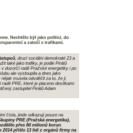
e. Nechtělo být jako politici, do
nsparentní a zatočí s trafikami.
ástupců
, druzí sociální demokraté 23 a
 také jako trafiky, je podle Pirátů
v dozorčí radě Pražské energetiky i po
klubu ale vystoupila a dnes jako
nějak musela odvděčit za to, že ji
čí radě PRE, které je placeno desítkami
vědčený zastupitel Pirátů Adam
í čísla, jinde odkazují pouze na
Skupiny PRE (Pražská energetika),
ozdělilo přes 80 milionů korun
.
e 2014 přišlo 13 lidí z orgánů firmy na